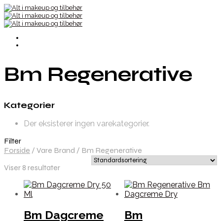
Bm Regenerative
Kategorier
Der eksisterer ingen varekategorier.
Filter
Forside
/
Vare Brand
/
Bm Regenerative
Viser 8 resultater
Bm Dagcreme
Bm