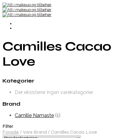
Camilles Cacao
Love
Kategorier
Der eksisterer ingen varekategorier.
Brand
Camille Namaste
(1)
Filter
Forside
/
Vare Brand
/
Camilles Cacao Love