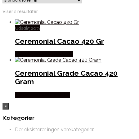
Viser 2 resultater
Udsalg 20%
Ceremonial Cacao 420 Gr
Købes hos Green Goddess
Ceremonial Grade Cacao 420
Gram
Købes hos Duft Og Natur
×
Kategorier
Der eksisterer ingen varekategorier.