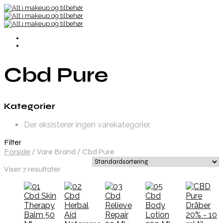
Cbd Pure
Kategorier
Der eksisterer ingen varekategorier.
Filter
Forside
/
Vare Brand
/
Cbd Pure
Viser 7 resultater