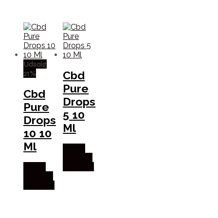
Udsalg
21%
Cbd
Pure
Cbd
Drops
Pure
5 10
Drops
Ml
10 10
Ml
Købes
hos Duft
Købes
Og Natur
hos Duft
Og Natur