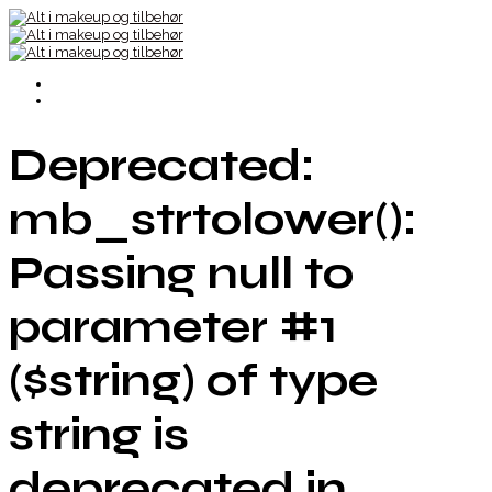
Deprecated:
mb_strtolower():
Passing null to
parameter #1
($string) of type
string is
deprecated in