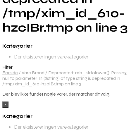
/tmp/xim_id_610-
hzcIBr.tmp on line 3
Kategorier
Der eksisterer ingen varekategorier.
Filter
Forside
/
Vare Brand
/
Deprecated: mb_strtolower(): Passing
null to parameter #1 ($string) of type string is deprecated in
/tmp/xim_id_610-hzcIBr.tmp on line 3
Der blev ikke fundet nogle varer, der matcher dit valg.
×
Kategorier
Der eksisterer ingen varekategorier.