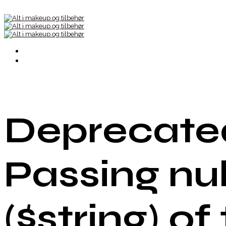
Deprecated
Passing nu
($string) of