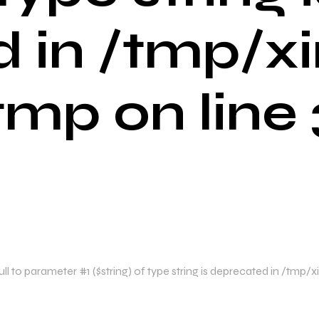
d in /tmp/x
p on line 
ll to parameter #1 ($string) of type string is deprecated in /t