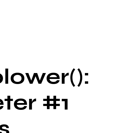
lower():
ter #1
s