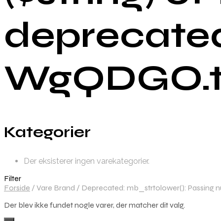
deprecate
WgQDGO.tm
Kategorier
Der eksisterer ingen varekategorier.
Filter
Forside
/
Vare Brand
/
Deprecated: mb_strtolower(): Passing nu
Der blev ikke fundet nogle varer, der matcher dit valg.