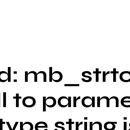
: mb_strto
ll to parame
 type string i