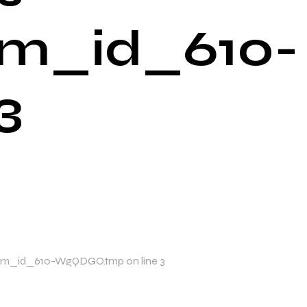
im_id_610-
3
mp/xim_id_610-WgQDGO.tmp on line 3