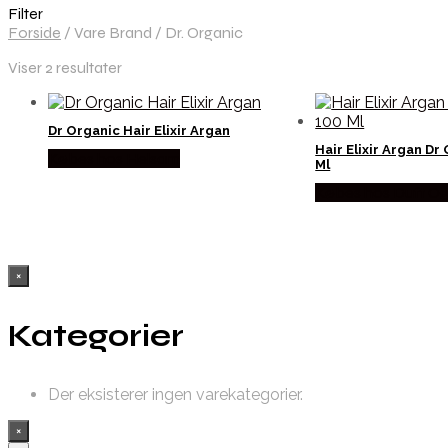
Filter
Forside
/
Vare Brand
/
Dr. Organic
Viser 2 resultater
Dr Organic Hair Elixir Argan
Hair Elixir Argan Dr
Købes hos Helsam
Ml
Købes hos Duft Og
×
Kategorier
Der eksisterer ingen varekategorier.
×