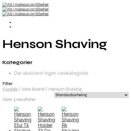
Henson Shaving
Kategorier
Der eksisterer ingen varekategorier.
Filter
Forside
/
Vare Brand
/
Henson Shaving
Viser 3 resultater