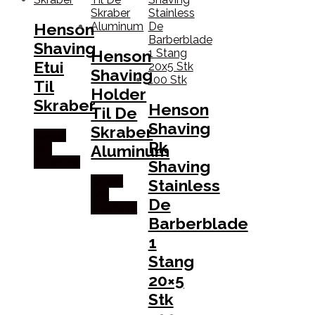
Henson
Shaving
Henson
Etui
Shaving
Til
Holder
Skraber
Henson
Til De
Shaving
Skraber
Købes
Rk
Aluminum
hos
Proshave
Shaving
Købes
Stainless
hos
De
Proshave
Barberblade
1
Stang
20×5
Stk