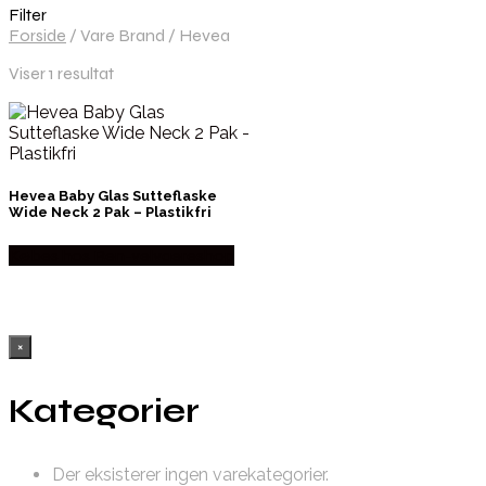
Filter
Forside
/
Vare Brand
/
Hevea
Viser 1 resultat
Hevea Baby Glas Sutteflaske
Wide Neck 2 Pak – Plastikfri
Købes hos Ren-velvaereshop
×
Kategorier
Der eksisterer ingen varekategorier.