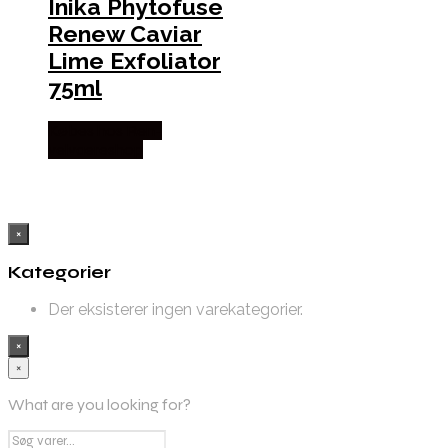
Inika Phytofuse
Renew Caviar
Lime Exfoliator
75ml
Købes hos Ren-
velvaereshop
×
Kategorier
Der eksisterer ingen varekategorier.
×
×
What are you looking for?