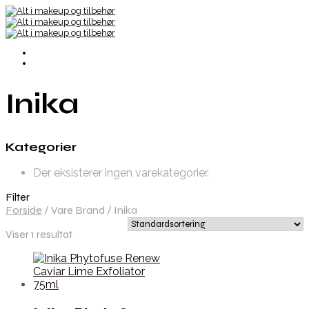
Inika
Kategorier
Der eksisterer ingen varekategorier.
Filter
Forside
/
Vare Brand
/
Inika
Viser 1 resultat