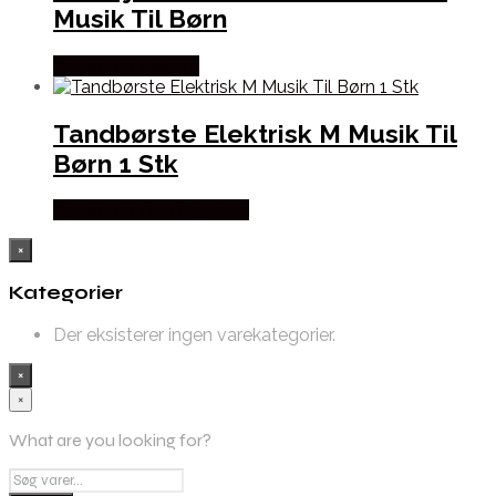
Musik Til Børn
Købes hos Helsam
Tandbørste Elektrisk M Musik Til
Børn 1 Stk
Købes hos Duft Og Natur
×
Kategorier
Der eksisterer ingen varekategorier.
×
×
What are you looking for?