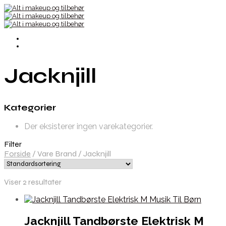
Jacknjill
Kategorier
Der eksisterer ingen varekategorier.
Filter
Forside
/
Vare Brand
/
Jacknjill
Viser 2 resultater
Jacknjill Tandbørste Elektrisk M