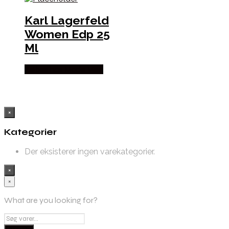
Karl Lagerfeld
Women Edp 25
Ml
Købes hos Made Men
×
Kategorier
Der eksisterer ingen varekategorier.
×
×
What are you looking for?