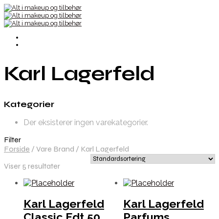
Karl Lagerfeld
Kategorier
Der eksisterer ingen varekategorier.
Filter
Forside
/
Vare Brand
/
Karl Lagerfeld
Viser 5 resultater
Karl Lagerfeld
Karl Lagerfeld
Classic Edt 50
Parfums