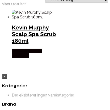
Viser 1 resultat
Kevin Murphy
Scalp Spa Scrub
180ml
Købes hos I Love
Shampoo
×
Kategorier
Der eksisterer ingen varekategorier.
Brand