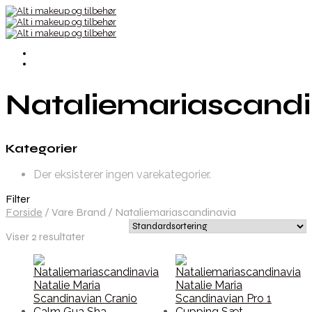
Nataliemariascandi
Kategorier
Der eksisterer ingen varekategorier.
Filter
Forside
/
Vare Brand
/
Nataliemariascandinavia
Viser 2 resultater