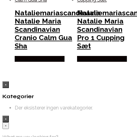
Nataliemariascandinavia
Nataliemariascan
Natalie Maria
Natalie Maria
Scandinavian
Scandinavian
Cranio Calm Gua
Pro 1 Cupping
Sha
Sæt
Købes hos Glow Studio
Købes hos Glow Studio
×
Kategorier
Der eksisterer ingen varekategorier.
×
×
What are you looking for?