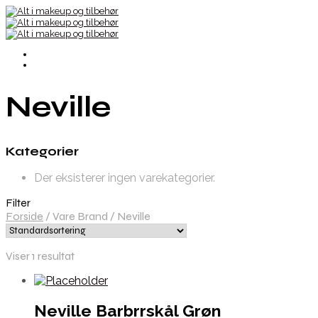
Neville
Kategorier
Der eksisterer ingen varekategorier.
Filter
Forside
/
Vare Brand
/
Neville
Viser 1 resultat
Neville Barbrrskål Grøn