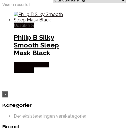
Viser 1 resultat
Udsalg 8%
Philip B Silky
Smooth Sleep
Mask Black
Købes hos I Love
Shampoo
×
Kategorier
Der eksisterer ingen varekategorier.
Brand