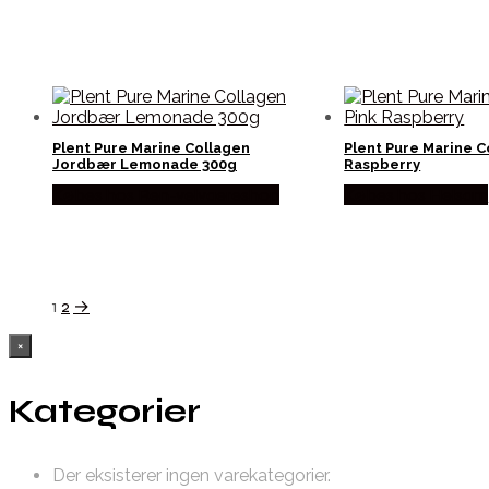
Plent Pure Marine Collagen
Plent Pure Marine C
Jordbær Lemonade 300g
Raspberry
Købes hos Ren-velvaereshop
Købes hos Helsam
1
2
→
×
Kategorier
Der eksisterer ingen varekategorier.