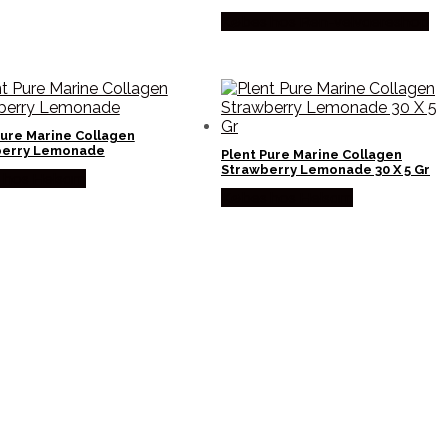
Købes hos Ren-velvaereshop
Pure Marine Collagen
berry Lemonade
Plent Pure Marine Collagen
Strawberry Lemonade 30 X 5 Gr
 hos Helsam
Købes hos Helsam