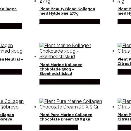
 Kollagen
Plent Beauty Blend Kollagen
Plent 
med Hyldebær 277g
med Hy
Købes hos Ren-velvaereshop
Købes
lvaereshop
en Neutral –
Plent 
Citrus
Plent Marine Kollagen
Chokolade 300g –
lvaereshop
Købes
Skønhedstilskud
Købes hos Ren-velvaereshop
ollagen
Plent Pure Marine Collagen
Plent 
0breve
Chocolate Dream 30 X 5 Gr
Citrus
lvaereshop
Købes hos Helsam
Købes