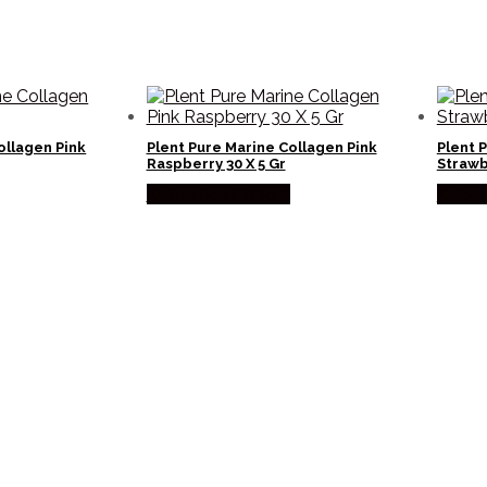
ollagen Pink
Plent Pure Marine Collagen Pink
Plent 
Raspberry 30 X 5 Gr
Straw
Købes hos Helsam
Købes