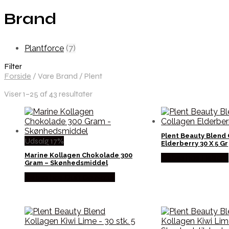
Brand
Plantforce
(7)
Filter
Forside
/
Vare Brand
/
Plent
Viser 1–25 af 43 resultater
Plent Beauty Blend
Udsalg 17%
Elderberry 30 X 5 Gr
Marine Kollagen Chokolade 300
Købes hos Helsam
Gram – Skønhedsmiddel
Købes hos Duft Og Natur