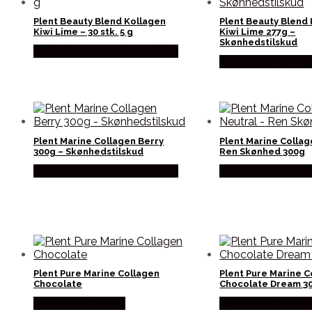
Plent Beauty Blend Kollagen
Plent Beauty Blend
Kiwi Lime – 30 stk. 5 g
Kiwi Lime 277g –
Skønhedstilskud
Købes hos Ren-velvaereshop
Købes hos Ren-ve
Plent Marine Collagen Berry
Plent Marine Collag
300g – Skønhedstilskud
Ren Skønhed 300g
Købes hos Ren-velvaereshop
Købes hos Ren-ve
Plent Pure Marine Collagen
Plent Pure Marine C
Chocolate
Chocolate Dream 3
Købes hos Helsam
Købes hos Ren-ve