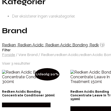
Kategorier
Der eksisterer ingen varekategorier.
Brand
Redken, Redken Acidic, Redken Acidic Bonding, Redk
(3)
Filter
Forside
/
Vare Brand
/
Redken,redken Acidic,redken Acidic Bon
Viser 3 resultater
Udsalg 20%
Redken Acidic Bonding
Redken Acidic Bonding
Concentrate Conditioner 300ml
Concentrate Leave In T
150ml
Købes hos I Love Shampoo
Købes hos I Love Sha