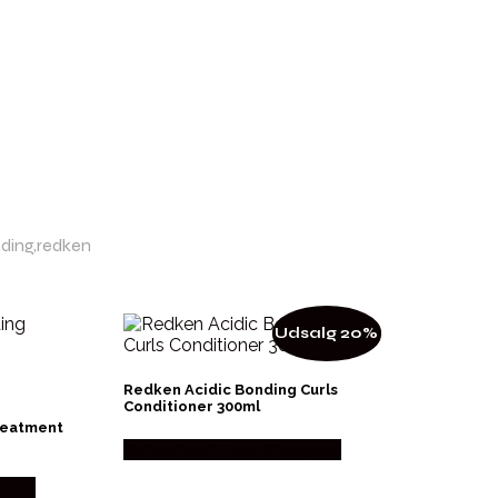
ding,redken
Udsalg 20%
Redken Acidic Bonding Curls
Conditioner 300ml
reatment
Købes hos I Love Shampoo
mpoo