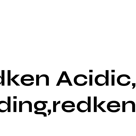
ken Acidic
ding,redke