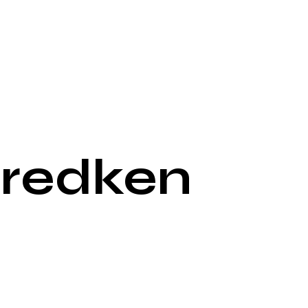
,redken
n