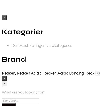
×
Kategorier
Der eksisterer ingen varekategorier.
Brand
Redken, Redken Acidic, Redken Acidic Bonding, Redk
(3)
×
×
What are you looking for?