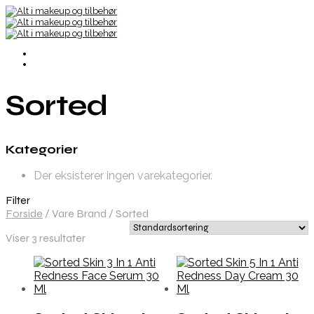
Sorted
Kategorier
Der eksisterer ingen varekategorier.
Filter
Forside
/
Vare Brand
/
Sorted
Viser 3 resultater