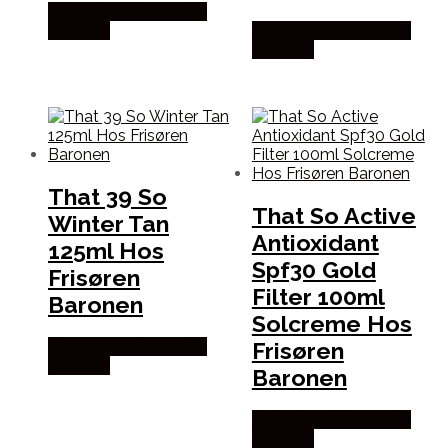
Købes hos Frisøren Og
Baronen
Købes hos Frisøren Og
Baronen
That 39 So
That So Active
Winter Tan
Antioxidant
125ml Hos
Spf30 Gold
Frisøren
Filter 100ml
Baronen
Solcreme Hos
Frisøren
Købes hos Frisøren Og
Baronen
Baronen
Købes hos Frisøren Og
Baronen