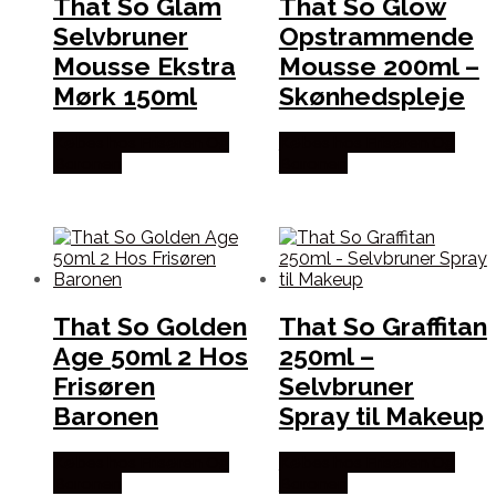
That So Glam
That So Glow
Selvbruner
Opstrammende
Mousse Ekstra
Mousse 200ml –
Mørk 150ml
Skønhedspleje
Købes hos Frisøren Og
Købes hos Frisøren Og
Baronen
Baronen
That So Golden
That So Graffitan
Age 50ml 2 Hos
250ml –
Frisøren
Selvbruner
Baronen
Spray til Makeup
Købes hos Frisøren Og
Købes hos Frisøren Og
Baronen
Baronen