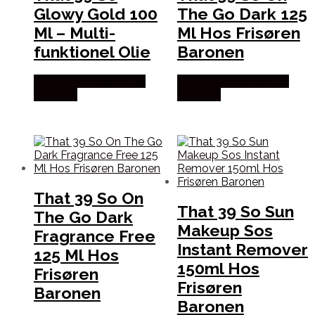
Glowy Gold 100
The Go Dark 125
Ml – Multi-
Ml Hos Frisøren
funktionel Olie
Baronen
Købes hos Frisøren Og
Købes hos Frisøren Og
Baronen
Baronen
That 39 So On
That 39 So Sun
The Go Dark
Makeup Sos
Fragrance Free
Instant Remover
125 Ml Hos
150ml Hos
Frisøren
Frisøren
Baronen
Baronen