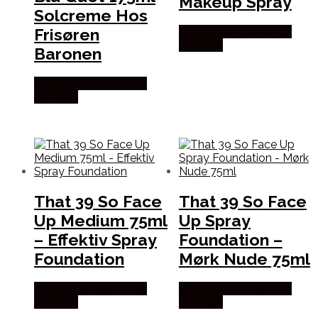
Makeup Spray
Solcreme Hos
Frisøren
Købes hos Frisøren Og
Baronen
Baronen
Købes hos Frisøren Og
Baronen
That 39 So Face
That 39 So Face
Up Medium 75ml
Up Spray
– Effektiv Spray
Foundation –
Foundation
Mørk Nude 75ml
Købes hos Frisøren Og
Købes hos Frisøren Og
Baronen
Baronen