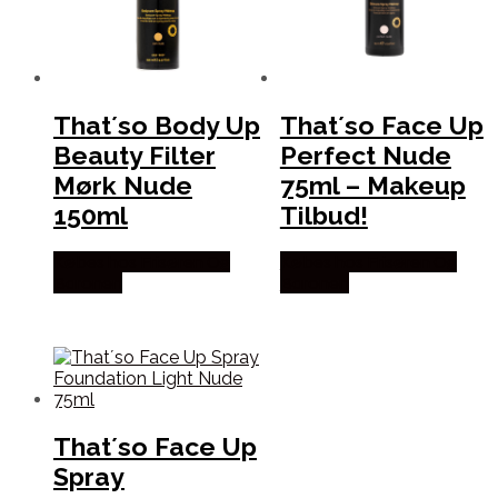
That´so Body Up
That´so Face Up
Beauty Filter
Perfect Nude
Mørk Nude
75ml – Makeup
150ml
Tilbud!
Købes hos Frisøren Og
Købes hos Frisøren Og
Baronen
Baronen
That´so Face Up
Spray