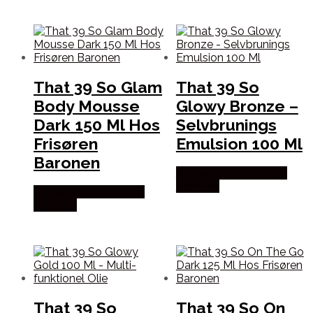
That 39 So Glam
That 39 So
Body Mousse
Glowy Bronze –
Dark 150 Ml Hos
Selvbrunings
Frisøren
Emulsion 100 Ml
Baronen
Købes hos Frisøren Og
Baronen
Købes hos Frisøren Og
Baronen
That 39 So
That 39 So On