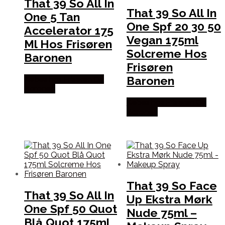
That 39 So All In
That 39 So All In
One 5 Tan
One Spf 20 30 50
Accelerator 175
Vegan 175ml
Ml Hos Frisøren
Solcreme Hos
Baronen
Frisøren
Baronen
Købes hos Frisøren Og
Baronen
Købes hos Frisøren Og
Baronen
That 39 So Face
That 39 So All In
Up Ekstra Mørk
One Spf 50 Quot
Nude 75ml –
Blå Quot 175ml