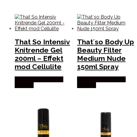
That So Intensiv
That´so Body Up
Knitrende Gel
Beauty Filter
200ml – Effekt
Medium Nude
mod Cellulite
150ml Spray
Købes hos Frisøren Og
Købes hos Frisøren Og
Baronen
Baronen