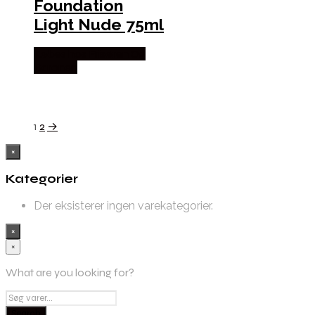
Foundation
Light Nude 75ml
Købes hos Frisøren Og
Baronen
1
2
→
×
Kategorier
Der eksisterer ingen varekategorier.
×
×
What are you looking for?