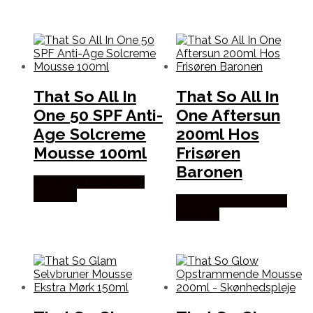
That So All In
That So All In
One 50 SPF Anti-
One Aftersun
Age Solcreme
200ml Hos
Mousse 100ml
Frisøren
Baronen
Købes hos Frisøren Og
Baronen
Købes hos Frisøren Og
Baronen