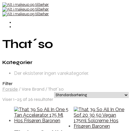
That´so
Kategorier
Der eksisterer ingen varekategorier.
Filter
Forside
/
Vare Brand
/
That´so
Viser 1–25 af 26 resultater