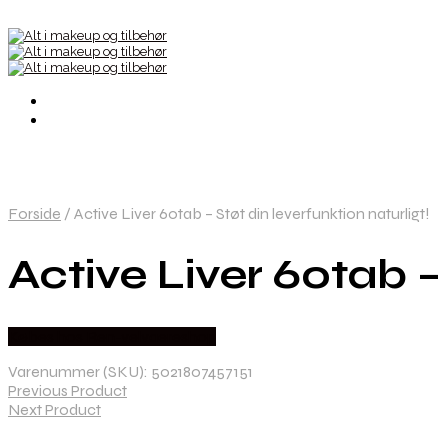
Forside
/
Active Liver 60tab – Støt din leverfunktion naturligt!
Active Liver 60tab – 
Købes hos Ren-velvaereshop
Varenummer (SKU):
5021807457151
Previous Product
Next Product