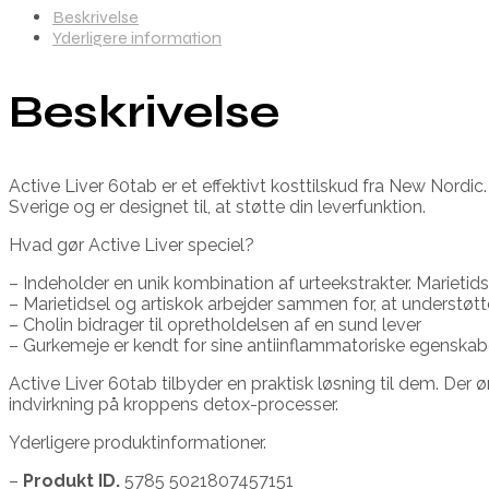
Beskrivelse
Yderligere information
Beskrivelse
Active Liver 60tab er et effektivt kosttilskud fra New Nordi
Sverige og er designet til, at støtte din leverfunktion.
Hvad gør Active Liver speciel?
– Indeholder en unik kombination af urteekstrakter. Marietid
– Marietidsel og artiskok arbejder sammen for, at understøt
– Cholin bidrager til opretholdelsen af en sund lever
– Gurkemeje er kendt for sine antiinflammatoriske egenskabe
Active Liver 60tab tilbyder en praktisk løsning til dem. Der 
indvirkning på kroppens detox-processer.
Yderligere produktinformationer.
–
Produkt ID.
5785 5021807457151