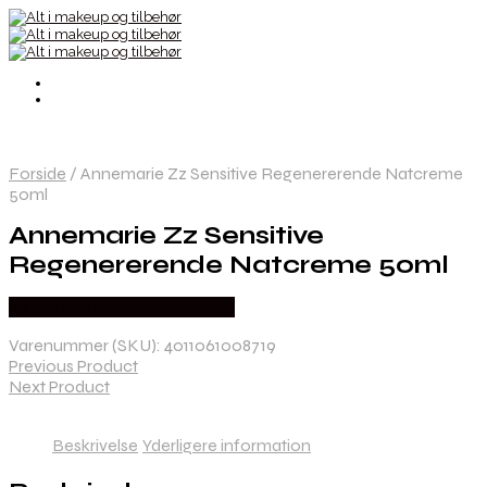
Forside
/
Annemarie Zz Sensitive Regenererende Natcreme
50ml
Annemarie Zz Sensitive
Regenererende Natcreme 50ml
Købes hos Ren-velvaereshop
Varenummer (SKU):
4011061008719
Previous Product
Next Product
Beskrivelse
Yderligere information