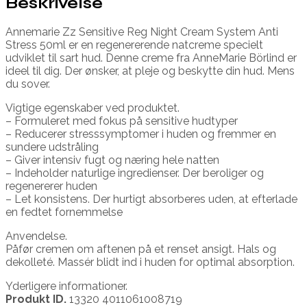
Beskrivelse
Annemarie Zz Sensitive Reg Night Cream System Anti
Stress 50ml er en regenererende natcreme specielt
udviklet til sart hud. Denne creme fra AnneMarie Börlind er
ideel til dig. Der ønsker, at pleje og beskytte din hud. Mens
du sover.
Vigtige egenskaber ved produktet.
– Formuleret med fokus på sensitive hudtyper
– Reducerer stresssymptomer i huden og fremmer en
sundere udstråling
– Giver intensiv fugt og næring hele natten
– Indeholder naturlige ingredienser. Der beroliger og
regenererer huden
– Let konsistens. Der hurtigt absorberes uden, at efterlade
en fedtet fornemmelse
Anvendelse.
Påfør cremen om aftenen på et renset ansigt. Hals og
dekolleté. Massér blidt ind i huden for optimal absorption.
Yderligere informationer.
Produkt ID.
13320 4011061008719