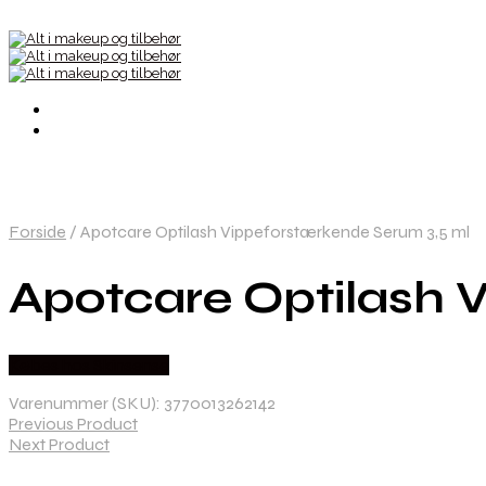
Forside
/
Apotcare Optilash Vippeforstærkende Serum 3,5 ml
Apotcare Optilash 
Købes hos Skinsense
Varenummer (SKU):
3770013262142
Previous Product
Next Product