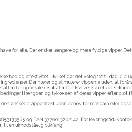
ve for alle. Der ønsker længere og mere fyldige vipper. Dette
erhed og effektivitet. Hvilket gør det velegnet til daglig bru
ingredienser. Der nærer og stimulerer vipperne uden, at forårsa
aften for optimale resultater. Det kræver kun et par sekunder 
rbedringer i længden og tykkelsen af deres vipper efter blot f
n ønskede vippeeffekt uden behov for mascara eller også kun
0853133565 og EAN 3770013262142. For leveringstid. Kontakt o
til en uimodståelig blikfang!