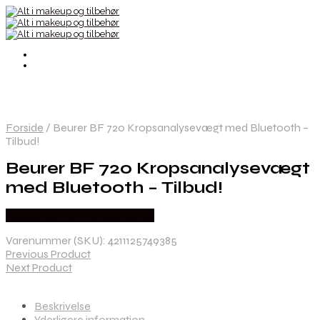
Forside
/
Beurer BF 720 Kropsanalysevægt med Bluetooth –
Tilbud!
Beurer BF 720 Kropsanalysevægt
med Bluetooth – Tilbud!
Købes hos Ren-velvaereshop
Varenummer (SKU):
4211125749385
Previous Product
Next Product
Beskrivelse
Yderligere information