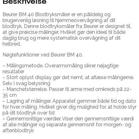
Beskrivelse
Beurer BM 40 Blodtryksmåler er en pålidelig og
brugervenlig løsning til hjemmeovervågning af dit
blodtryk. Denne blodtryksmåler fra Beurer er designet til,
at give præcise målinger. Hvilket gør den ideel til både
daglig brug og mere systematisk overvågning af dit
helbred.
Nøglefunktioner ved Beurer BM 40.
– Målingsmetode. Overarmsmåling sikrer nøjagtige
resultater
– Stort oplyst display gør det nemt, at aflæse målingerne.
Selv i svag belysning
– Manchetstørrelse. Passer til arme med omkreds på 22-
35 cm
– Lagring af målinger. Apparatet gemmer både tid og dato
for hver måling. Hvilket giver dig mulighed for, at holde styr
på dit blodtryk over tid
– Gennemsnitlige værdier. Viser den gennemsnitlige værdi
af alle målinger og separate gennemsnit for morgen- og
aftenblodtryk