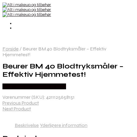
Forside
/
Beurer BM 40 Blodtryksmåler – Effektiv
Hjemmetest!
Beurer BM 40 Blodtryksmåler –
Effektiv Hjemmetest!
Købes hos Ren-velvaereshop
Varenummer (SKU):
4211125658151
Previous Product
Next Product
Beskrivelse
Yderligere information