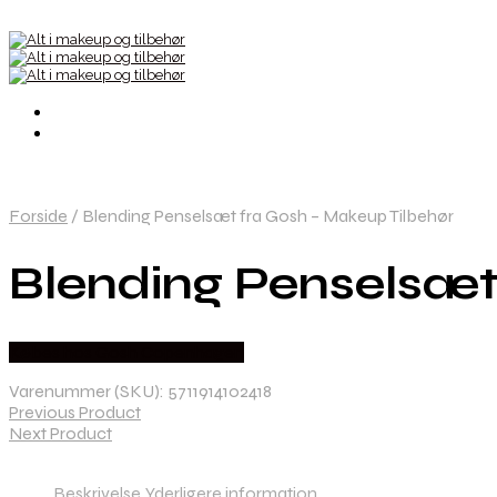
Forside
/
Blending Penselsæt fra Gosh – Makeup Tilbehør
Blending Penselsæt
Købes hos Gosh Copenhagen
Varenummer (SKU):
5711914102418
Previous Product
Next Product
Beskrivelse
Yderligere information