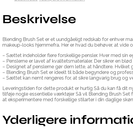
Beskrivelse
Blending Brush Set er et uundgåeligt redskab for enhver make
makeup-looks hjemmefra. Her er hvad du behøver, at vide o
– Sættet indeholder flere forskellige pensler. Hver med sin 
– Penslerne er lavet af kvalitetsmaterialer. Der sikrer en b
– Designet af penslerne gør dem lette, at håndtere. Hvilket gi
– Blending Brush Set er ideelt til både begyndere og profes
– Sættet kan nemt rengøres for, at sikre langvarig brug og v
Leveringstiden for dette produkt er hurtig Så du kan få di
tilføje nogle essentielle værktøjer Så vil Blending Brush S
at eksperimentere med forskellige stilarter i din daglige sk
Yderligere informat