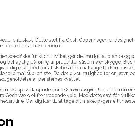
up-entusiast. Dette sæt fra Gosh Copenhagen er designet til, 
m dette fantastiske produkt.
egen specifikke funktion. Hvilket gør det muligt, at blande o
lød og behagelig påføring af produkter såsom øjenskygge. Blush
ver dig mulighed for, at skabe alt fra naturlige til dramatiske 
sionelle makeup-artister Da det giver mulighed for en jævn og
edligeholdelse af penslernes kvalitet.
t nye makeupværktøj indenfor
1-2 hverdage
. Uanset om du øns
et fra Gosh være et fremragende valg. Med dette sæt får du ik
ønhedsrutine. Gør dig klar til, at tage dit makeup-game til næ
ion