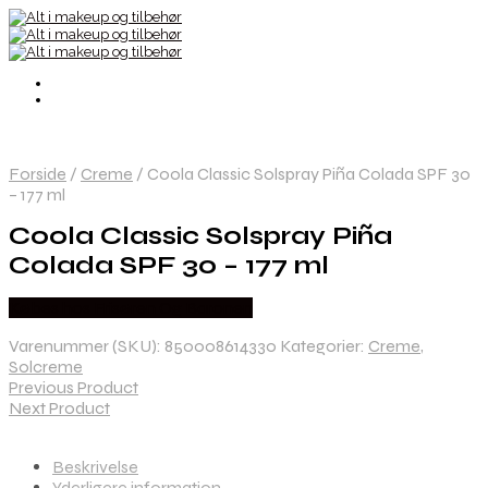
Forside
/
Creme
/
Coola Classic Solspray Piña Colada SPF 30
– 177 ml
Coola Classic Solspray Piña
Colada SPF 30 – 177 ml
Købes hos Frisøren Og Baronen
Varenummer (SKU):
850008614330
Kategorier:
Creme
,
Solcreme
Previous Product
Next Product
Beskrivelse
Yderligere information