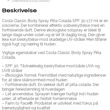
Beskrivelse
Coola Classic Body Spray Piña Colada SPF 30 177 ml er en
solcreme. Der kombinerer effektiv solbeskyttelse med en
forfriskende duft. Denne økologiske solspray er ideel til
lange dage under solen og er let til daglig brug. Den giver
ikke kun beskyttelse mod skadelige UV-stråler Men tilfører
også fugt og næring til huden.
Vigtige egenskaber ved Coola Classic Body Spray Piña
Colada.
– SPF 30. Tilstrækkelig beskyttelse mod både UVA og
UVB stråler
– Økologisk formel. Fremstillet med naturlige ingredienser
for, at sikre skånsomhed mod huden
– Forfriskende duft. En lækker duft af piña colada. Der
bringer feriestemning til hverdagen
– Let anvendelse. Sprayen trænger hurtigt ind i huden
uden, at efterlade en fedtet fornemmelse
– Farm to Face®. Produktet er udviklet med fokus på
bæredygtighed og kvalitet