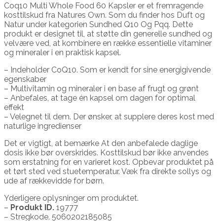
Coq10 Multi Whole Food 60 Kapsler er et fremragende
kosttilskud fra Natures Own. Som du finder hos Duft og
Natur under kategorien Sundhed Q10 Og Pqq. Dette
produkt er designet til, at støtte din generelle sundhed og
velvære ved, at kombinere en række essentielle vitaminer
og mineraler i en praktisk kapsel.
– Indeholder CoQ10. Som er kendt for sine energigivende
egenskaber
– Multivitamin og mineraler i en base af frugt og grønt
– Anbefales, at tage én kapsel om dagen for optimal
effekt
– Velegnet til dem. Der ønsker, at supplere deres kost med
naturlige ingredienser
Det er vigtigt, at bemærke At den anbefalede daglige
dosis ikke bør overskrides. Kosttilskud bør ikke anvendes
som erstatning for en varieret kost. Opbevar produktet på
et tørt sted ved stuetemperatur. Væk fra direkte sollys og
ude af rækkevidde for børn.
Yderligere oplysninger om produktet.
–
Produkt ID.
19777
– Stregkode. 5060202185085