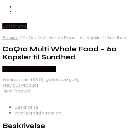
Udsalg 25%
Forside
/
CoQ10 Multi Whole Food – 60 Kapsler til Sundhed
CoQ10 Multi Whole Food – 60
Kapsler til Sundhed
Købes hos Duft Og Natur
Varenummer (SKU):
5060202185085
Previous Product
Next Product
Beskrivelse
Yderligere information
Beskrivelse