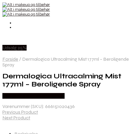
Udsalg 25%
Forside
/
Dermalogica Ultracalming Mist 177ml – Beroligende
Spray
Dermalogica Ultracalming Mist
177ml – Beroligende Spray
Købes hos Ren-velvaereshop
Varenummer (SKU):
666151020436
Previous Product
Next Product
Beskrivelse