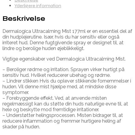
Yderligere information
Beskrivelse
Dermalogica Ultracalming Mist 177ml er en essentiel del af
din hudplejerutine. Især, hvis du har sensitiv eller også
irriteret hud. Denne fugtgivende spray er designet til, at
lindre og berolige huden øjeblikkeligt.
Vigtige egenskaber ved Dermalogica Ultracalming Mist.
– Beroliger rødme og irritation. Sprayen virker hurtigt på
sensitiv hud. Hvilket reducerer ubehag og rødme.
– Lindrer stikken Hvis du oplever stikkende fornemmelser i
huden. Vil denne mist hjælpe med, at mindske disse
symptomer.
– Forebyggende effekt. Ved, at anvende misten
regelmæssigt kan du støtte din huds naturlige evne til, at
hele og beskytte mod fremtidige irritationer.
– Understøtter helingsprocessen. Misten bidrager til, at
reducere inflammation og fremmer hurtigere heling af
skader på huden.