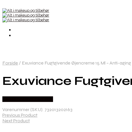
Forside
/
Exuviance Fugtgivende Øjencreme 15 Ml – Anti-aging 
Exuviance Fugtgiven
Købes hos Staybeautiful
Varenummer (SKU):
732013202163
Previous Product
Next Product