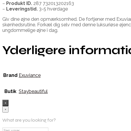
–
Produkt ID.
287 732013202163
–
Leveringstid.
3-5 hverdage
Giv dine øjne den opmærksomhed. De fortjener med Exuviance
skønhedsrutine. Forkæl dig selv med denne luksuriøse øjencr
ungdommelige øjne i dag.
Yderligere informat
Brand
Exuviance
Butik
Staybeautiful
×
×
What are you looking for?