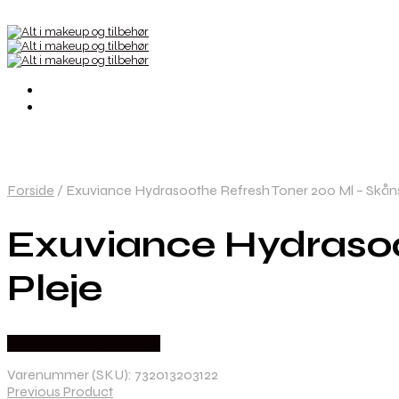
Forside
/
Exuviance Hydrasoothe Refresh Toner 200 Ml – Skån
Exuviance Hydrasoo
Pleje
Købes hos Staybeautiful
Varenummer (SKU):
732013203122
Previous Product