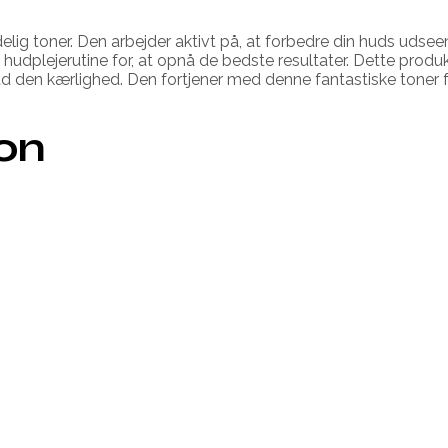
elig toner. Den arbejder aktivt på, at forbedre din huds udse
hudplejerutine for, at opnå de bedste resultater. Dette produk
 hud den kærlighed. Den fortjener med denne fantastiske toner 
ion