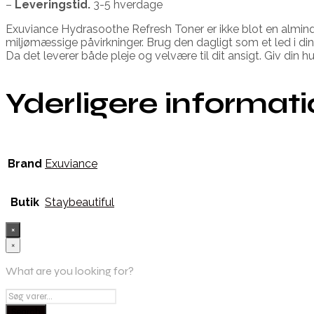
–
Leveringstid.
3-5 hverdage
Exuviance Hydrasoothe Refresh Toner er ikke blot en almind
miljømæssige påvirkninger. Brug den dagligt som et led i din 
Da det leverer både pleje og velvære til dit ansigt. Giv din
Yderligere informat
Brand
Exuviance
Butik
Staybeautiful
×
×
What are you looking for?