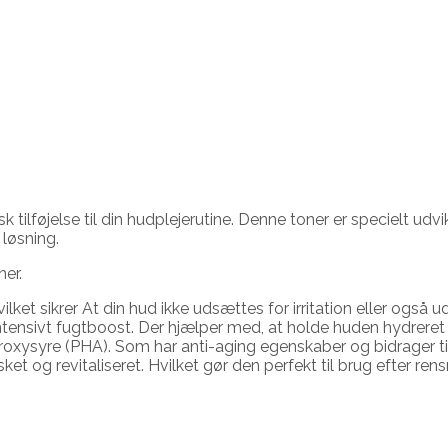
 tilføjelse til din hudplejerutine. Denne toner er specielt u
 løsning.
er.
ket sikrer At din hud ikke udsættes for irritation eller også ud
tensivt fugtboost. Der hjælper med, at holde huden hydreret 
oxysyre (PHA). Som har anti-aging egenskaber og bidrager til
 og revitaliseret. Hvilket gør den perfekt til brug efter rens