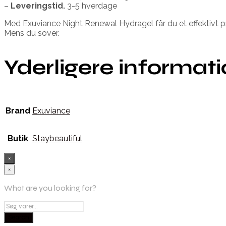
–
Leveringstid.
3-5 hverdage
Med Exuviance Night Renewal Hydragel får du et effektivt pr
Mens du sover.
Yderligere informat
Brand
Exuviance
Butik
Staybeautiful
×
×
What are you looking for?