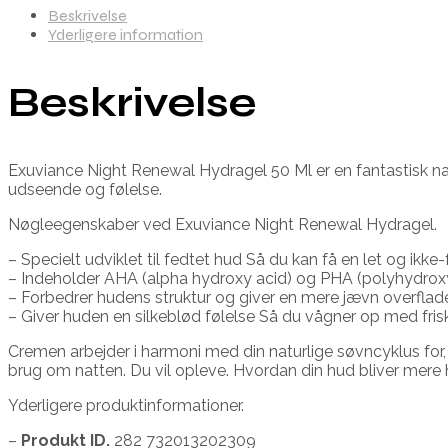
Beskrivelse
Yderligere information
Beskrivelse
Exuviance Night Renewal Hydragel 50 Ml er en fantastisk nat
udseende og følelse.
Nøgleegenskaber ved Exuviance Night Renewal Hydragel.
– Specielt udviklet til fedtet hud Så du kan få en let og ikk
– Indeholder AHA (alpha hydroxy acid) og PHA (polyhydroxy 
– Forbedrer hudens struktur og giver en mere jævn overflad
– Giver huden en silkeblød følelse Så du vågner op med fri
Cremen arbejder i harmoni med din naturlige søvncyklus for, a
brug om natten. Du vil opleve. Hvordan din hud bliver mere 
Yderligere produktinformationer.
–
Produkt ID.
282 732013202309