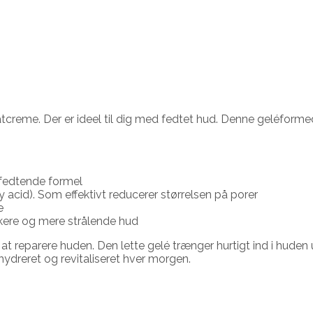
creme. Der er ideel til dig med fedtet hud. Denne geléformed
e-fedtende formel
acid). Som effektivt reducerer størrelsen på porer
e
skere og mere strålende hud
t reparere huden. Den lette gelé trænger hurtigt ind i huden ud
hydreret og revitaliseret hver morgen.