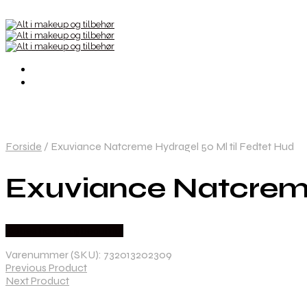
Forside
/
Exuviance Natcreme Hydragel 50 Ml til Fedtet Hud
Exuviance Natcreme
Købes hos Staybeautiful
Varenummer (SKU):
732013202309
Previous Product
Next Product