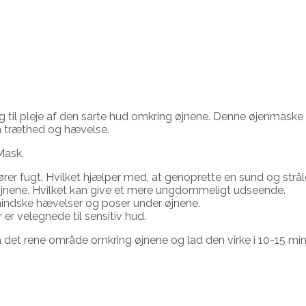
 til pleje af den sarte hud omkring øjnene. Denne øjenmaske er 
på træthed og hævelse.
Mask.
rer fugt. Hvilket hjælper med, at genoprette en sund og strål
nene. Hvilket kan give et mere ungdommeligt udseende.
mindske hævelser og poser under øjnene.
 er velegnede til sensitiv hud.
et rene område omkring øjnene og lad den virke i 10-15 minut