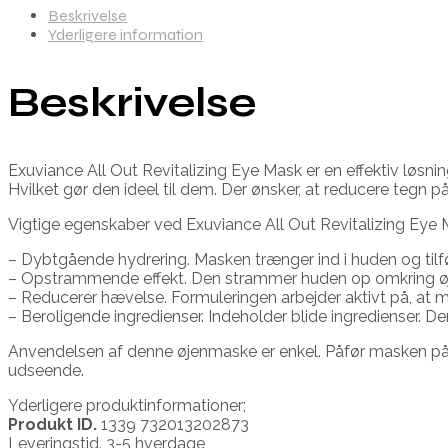
Beskrivelse
Yderligere information
Beskrivelse
Exuviance All Out Revitalizing Eye Mask er en effektiv løsning
Hvilket gør den ideel til dem. Der ønsker, at reducere tegn 
Vigtige egenskaber ved Exuviance All Out Revitalizing Eye 
– Dybtgående hydrering. Masken trænger ind i huden og tilfø
– Opstrammende effekt. Den strammer huden op omkring øj
– Reducerer hævelse. Formuleringen arbejder aktivt på, at 
– Beroligende ingredienser. Indeholder blide ingredienser. Der
Anvendelsen af denne øjenmaske er enkel. Påfør masken på d
udseende.
Yderligere produktinformationer;
Produkt ID.
1339 732013202873
Leveringstid. 3-5 hverdage