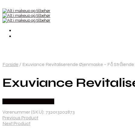
Forside
/
Exuviance Revitaliserende Øjenmaske – Få Strålende
Exuviance Revitali
Købes hos Staybeautiful
Varenummer (SKU):
732013202873
Previous Product
Next Product