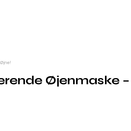
 Øjne!
serende Øjenmaske – 