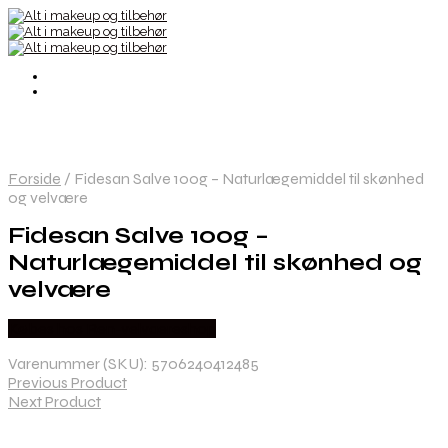
Forside
/
Fidesan Salve 100g – Naturlægemiddel til skønhed
og velvære
Fidesan Salve 100g –
Naturlægemiddel til skønhed og
velvære
Købes hos Ren-velvaereshop
Varenummer (SKU):
5706240412485
Previous Product
Next Product