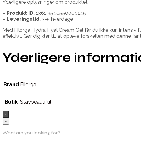
Yderligere oplysninger om produktet.
–
Produkt ID.
1361 3540550000145
–
Leveringstid.
3-5 hverdage
Med Filorga Hydra Hyal Cream Gel får du ikke kun intensiv f
effektivt. Gør dig klar til, at opleve forskellen med denne fan
Yderligere informat
Brand
Filorga
Butik
Staybeautiful
×
×
What are you looking for?