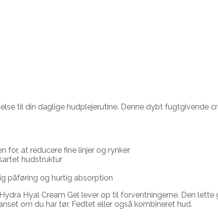
lse til din daglige hudplejerutine. Denne dybt fugtgivende cre
for, at reducere fine linjer og rynker
nsartet hudstruktur
ig påføring og hurtig absorption
Og Hydra Hyal Cream Gel lever op til forventningerne. Den let
Uanset om du har tør. Fedtet eller også kombineret hud.