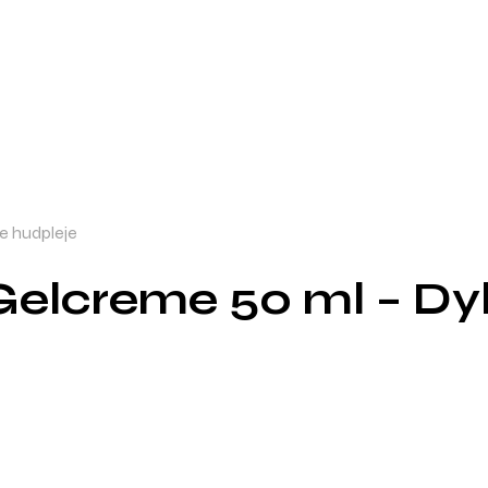
e hudpleje
Gelcreme 50 ml – Dy