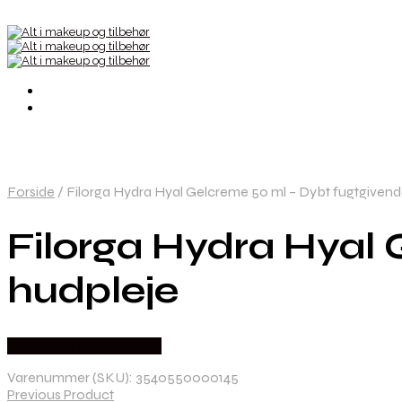
Forside
/
Filorga Hydra Hyal Gelcreme 50 ml – Dybt fugtgivend
Filorga Hydra Hyal 
hudpleje
Købes hos Staybeautiful
Varenummer (SKU):
3540550000145
Previous Product