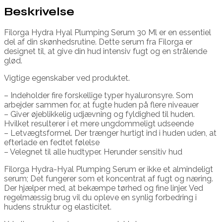
Beskrivelse
Filorga Hydra Hyal Plumping Serum 30 Ml er en essentiel
del af din skønhedsrutine. Dette serum fra Filorga er
designet til, at give din hud intensiv fugt og en strålende
glød.
Vigtige egenskaber ved produktet.
– Indeholder fire forskellige typer hyaluronsyre. Som
arbejder sammen for, at fugte huden på flere niveauer
– Giver øjeblikkelig udjævning og fyldighed til huden.
Hvilket resulterer i et mere ungdommeligt udseende
– Letvægtsformel. Der trænger hurtigt ind i huden uden, at
efterlade en fedtet følelse
– Velegnet til alle hudtyper. Herunder sensitiv hud
Filorga Hydra-Hyal Plumping Serum er ikke et almindeligt
serum; Det fungerer som et koncentrat af fugt og næring.
Der hjælper med, at bekæmpe tørhed og fine linjer. Ved
regelmæssig brug vil du opleve en synlig forbedring i
hudens struktur og elasticitet.