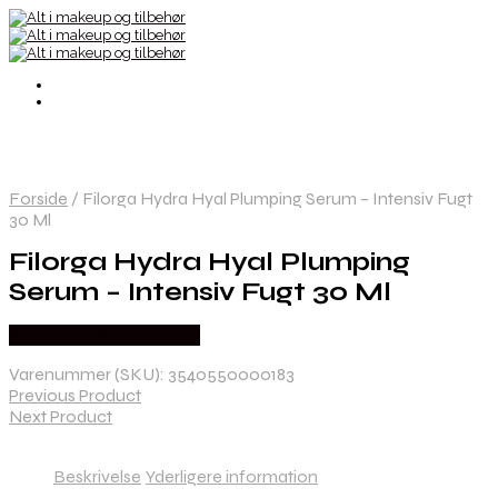
Forside
/
Filorga Hydra Hyal Plumping Serum – Intensiv Fugt
30 Ml
Filorga Hydra Hyal Plumping
Serum – Intensiv Fugt 30 Ml
Købes hos Staybeautiful
Varenummer (SKU):
3540550000183
Previous Product
Next Product
Beskrivelse
Yderligere information