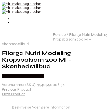
Forside
/
Filorga Nutri Modeling
Kropsbalsam 200 Ml –
Skønhedstilbud
Filorga Nutri Modeling
Kropsbalsam 200 Ml –
Skønhedstilbud
Købes hos Staybeautiful
Varenummer (SKU):
3540550008134
Previous Product
Next Product
Beskrivelse
Yderligere information