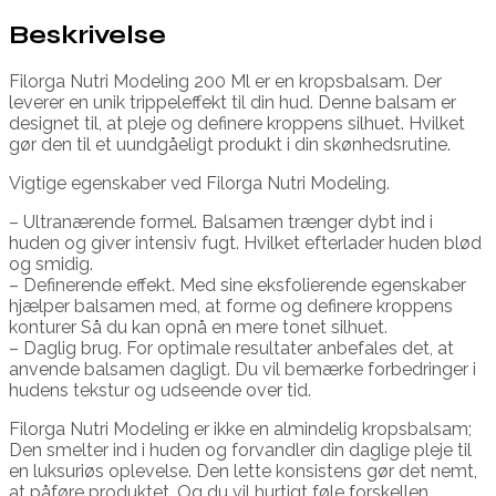
Beskrivelse
Filorga Nutri Modeling 200 Ml er en kropsbalsam. Der
leverer en unik trippeleffekt til din hud. Denne balsam er
designet til, at pleje og definere kroppens silhuet. Hvilket
gør den til et uundgåeligt produkt i din skønhedsrutine.
Vigtige egenskaber ved Filorga Nutri Modeling.
– Ultranærende formel. Balsamen trænger dybt ind i
huden og giver intensiv fugt. Hvilket efterlader huden blød
og smidig.
– Definerende effekt. Med sine eksfolierende egenskaber
hjælper balsamen med, at forme og definere kroppens
konturer Så du kan opnå en mere tonet silhuet.
– Daglig brug. For optimale resultater anbefales det, at
anvende balsamen dagligt. Du vil bemærke forbedringer i
hudens tekstur og udseende over tid.
Filorga Nutri Modeling er ikke en almindelig kropsbalsam;
Den smelter ind i huden og forvandler din daglige pleje til
en luksuriøs oplevelse. Den lette konsistens gør det nemt,
at påføre produktet. Og du vil hurtigt føle forskellen.