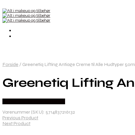
Forside
/
Greenetiq Lifting Antiage Creme til Alle Hudtyper 50m
Greenetiq Lifting A
Købes hos Ren-velvaereshop
Varenummer (SKU):
5714837216132
Previous Product
Next Product