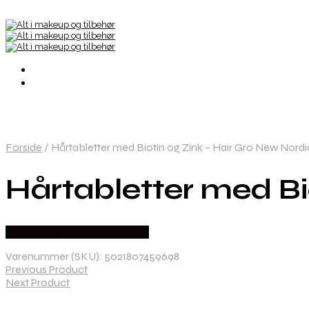
Forside
/
Hårtabletter med Biotin og Zink – Hair Gro New Nordi
Hårtabletter med Bi
Købes hos Ren-velvaereshop
Varenummer (SKU):
5021807459698
Previous Product
Next Product