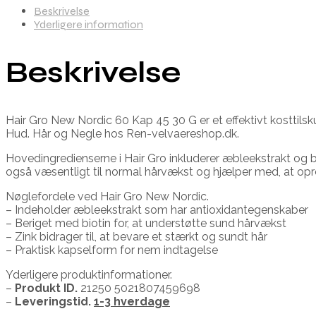
Beskrivelse
Yderligere information
Beskrivelse
Hair Gro New Nordic 60 Kap 45 30 G er et effektivt kosttilsku
Hud. Hår og Negle hos Ren-velvaereshop.dk.
Hovedingredienserne i Hair Gro inkluderer æbleekstrakt og bio
også væsentligt til normal hårvækst og hjælper med, at op
Nøglefordele ved Hair Gro New Nordic.
– Indeholder æbleekstrakt som har antioxidantegenskaber
– Beriget med biotin for, at understøtte sund hårvækst
– Zink bidrager til, at bevare et stærkt og sundt hår
– Praktisk kapselform for nem indtagelse
Yderligere produktinformationer.
–
Produkt ID.
21250 5021807459698
–
Leveringstid.
1-3 hverdage