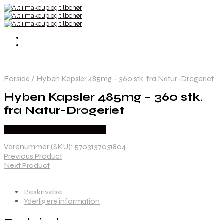
Forside
/
Hyben Kapsler 485mg – 360 stk. fra Natur-Drogeriet
Hyben Kapsler 485mg – 360 stk.
fra Natur-Drogeriet
Købes hos Ren-velvaereshop
Varenummer (SKU):
5703137031804
Previous Product
Next Product
Beskrivelse
Yderligere information