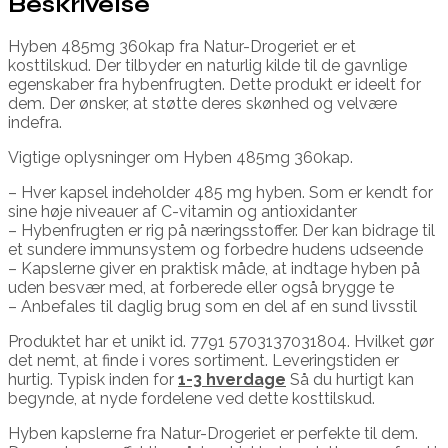
Beskrivelse
Hyben 485mg 360kap fra Natur-Drogeriet er et
kosttilskud. Der tilbyder en naturlig kilde til de gavnlige
egenskaber fra hybenfrugten. Dette produkt er ideelt for
dem. Der ønsker, at støtte deres skønhed og velvære
indefra.
Vigtige oplysninger om Hyben 485mg 360kap.
– Hver kapsel indeholder 485 mg hyben. Som er kendt for
sine høje niveauer af C-vitamin og antioxidanter
– Hybenfrugten er rig på næringsstoffer. Der kan bidrage til
et sundere immunsystem og forbedre hudens udseende
– Kapslerne giver en praktisk måde, at indtage hyben på
uden besvær med, at forberede eller også brygge te
– Anbefales til daglig brug som en del af en sund livsstil
Produktet har et unikt id. 7791 5703137031804. Hvilket gør
det nemt, at finde i vores sortiment. Leveringstiden er
hurtig. Typisk inden for
1-3 hverdage
Så du hurtigt kan
begynde, at nyde fordelene ved dette kosttilskud.
Hyben kapslerne fra Natur-Drogeriet er perfekte til dem.