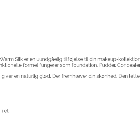
m Silk er en uundgåelig tilføjelse til din makeup-kollektion. 
funktionelle formel fungerer som foundation. Pudder. Concealer
giver en naturlig glød. Der fremhæver din skønhed. Den lett
i ét