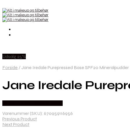
Udsalg 25%
Forside
/
Jane Iredale Purepressed Base SPF20 Mineralpudder R
Jane Iredale Purep
Købes hos Ren-velvaereshop
Varenummer (SKU):
670959116956
Previous Product
Next Product