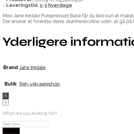
–
Leveringstid.
1-3 hverdage
Med Jane Iredale Purepressed Base får du ikke kun et makeup
Der ønsker, at forenkle deres skønhedsrutine uden, at gå på
Yderligere informat
Brand
Jane Iredale
Butik
Ren-velvaereshop
×
×
What are you looking for?