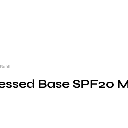
efill
ressed Base SPF20 Mi