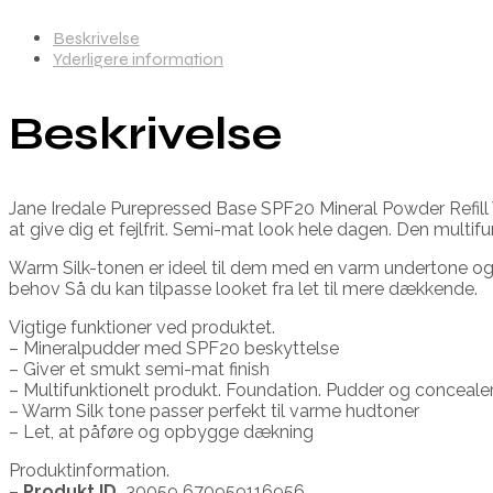
Beskrivelse
Yderligere information
Beskrivelse
Jane Iredale Purepressed Base SPF20 Mineral Powder Refill War
at give dig et fejlfrit. Semi-mat look hele dagen. Den multi
Warm Silk-tonen er ideel til dem med en varm undertone og 
behov Så du kan tilpasse looket fra let til mere dækkende.
Vigtige funktioner ved produktet.
– Mineralpudder med SPF20 beskyttelse
– Giver et smukt semi-mat finish
– Multifunktionelt produkt. Foundation. Pudder og concealer 
– Warm Silk tone passer perfekt til varme hudtoner
– Let, at påføre og opbygge dækning
Produktinformation.
–
Produkt ID.
30059 670959116956