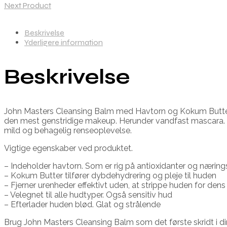
Next Product
Beskrivelse
Yderligere information
Beskrivelse
John Masters Cleansing Balm med Havtorn og Kokum Butter er 
den mest genstridige makeup. Herunder vandfast mascara. Ud
mild og behagelig renseoplevelse.
Vigtige egenskaber ved produktet.
– Indeholder havtorn. Som er rig på antioxidanter og næring
– Kokum Butter tilfører dybdehydrering og pleje til huden
– Fjerner urenheder effektivt uden, at strippe huden for dens
– Velegnet til alle hudtyper. Også sensitiv hud
– Efterlader huden blød. Glat og strålende
Brug John Masters Cleansing Balm som det første skridt i di