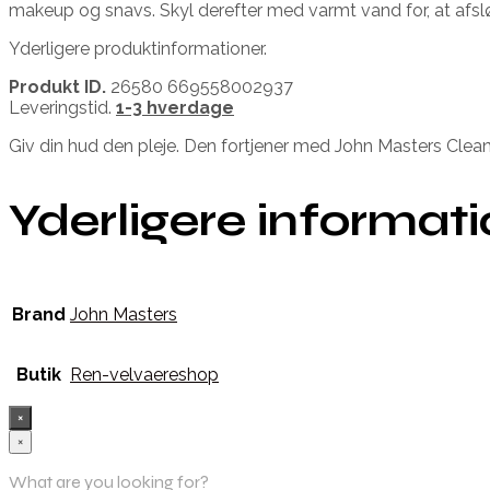
makeup og snavs. Skyl derefter med varmt vand for, at afslø
Yderligere produktinformationer.
Produkt ID.
26580 669558002937
Leveringstid.
1-3 hverdage
Giv din hud den pleje. Den fortjener med John Masters Clean
Yderligere informat
Brand
John Masters
Butik
Ren-velvaereshop
×
×
What are you looking for?