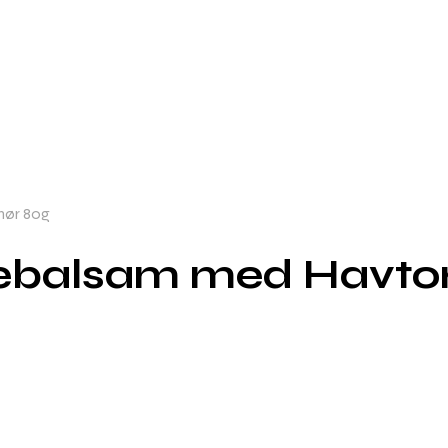
mør 80g
sebalsam med Havto