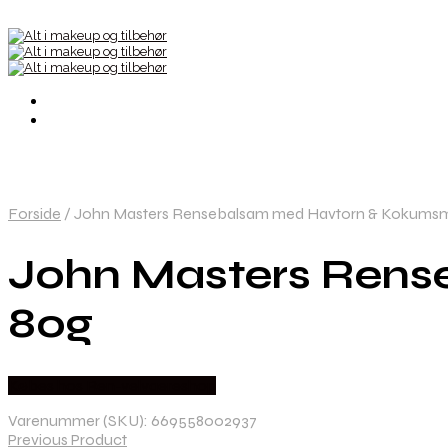
Forside
/
John Masters Rensebalsam med Havtorn & Kokums
John Masters Ren
80g
Købes hos Ren-velvaereshop
Varenummer (SKU):
669558002937
Previous Product