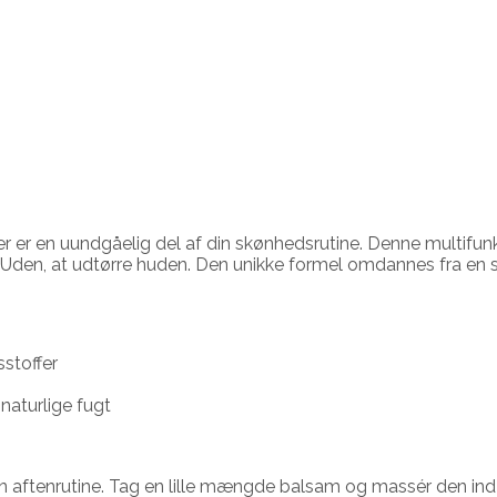
en uundgåelig del af din skønhedsrutine. Denne multifunktion
en, at udtørre huden. Den unikke formel omdannes fra en soli
sstoffer
 naturlige fugt
n aftenrutine. Tag en lille mængde balsam og massér den ind 