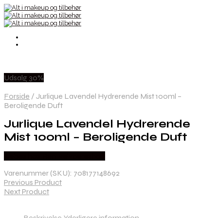
Udsalg 30%
Forside
/
Jurlique Lavendel Hydrerende Mist 100ml –
Beroligende Duft
Jurlique Lavendel Hydrerende
Mist 100ml – Beroligende Duft
Købes hos Ren-velvaereshop
Varenummer (SKU):
708177148692
Previous Product
Next Product
Beskrivelse
Yderligere information