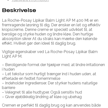
Beskrivelse
La Roche-Posay Lipikar Balm Light AP M 400 Ml er en
fremragende løsning til dig. Der ønsker en let og effektiv
kropscreme. Denne creme er specielt udviklet til, at
berolige og styrke huden og lindre kløe. Den hurtige
absorption sikrer At du straks kan mærke den kølende
effekt. Hvilket gør den ideel til daglig brug.
Vigtige egenskaber ved La Roche-Posay Lipikar Balm
Light AP M.
– Beroligende formel der hjælper med, at lindre irritationen
i huden
– Let tekstur som hurtigt trænger ind i huden uden, at
efterlade en fedtet fornemmelse
– Indeholder ingredienser. Der styrker hudens naturlige
barriere
– Velegnet til alle hudtyper. Også sensitiv hud
– Giver øjeblikkelig lindring af kløe og ubehag
Cremen er perfekt til daglig brug og kan anvendes både