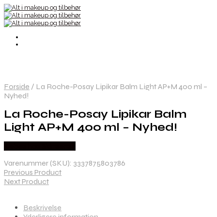
Forside
/
La Roche-Posay Lipikar Balm Light AP+M 400 ml –
Nyhed!
La Roche-Posay Lipikar Balm
Light AP+M 400 ml – Nyhed!
Købes hos Skinsense
Varenummer (SKU):
3337875803786
Previous Product
Next Product
Beskrivelse
Yderligere information