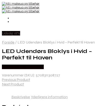
Udsalg 18%
Forside
/
LED Udendørs Bloklys i Hvid – Perfekt til Haven
LED Udendørs Bloklys i Hvid –
Perfekt til Haven
Købes hos Duft Og Natur
Varenummer (SKU):
5708311308727
Previous Product
Next Product
Beskrivelse
Yderligere information