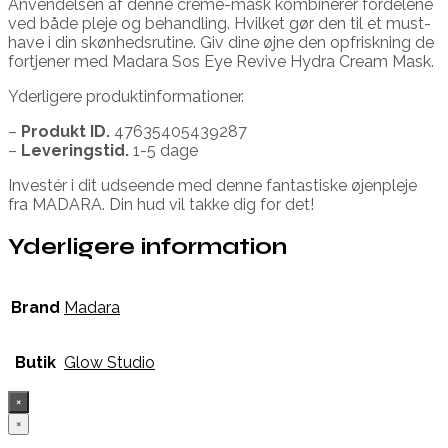
Anvendelsen af denne creme-mask kombinerer fordelene
ved både pleje og behandling. Hvilket gør den til et must-
have i din skønhedsrutine. Giv dine øjne den opfriskning de
fortjener med Madara Sos Eye Revive Hydra Cream Mask.
Yderligere produktinformationer.
–
Produkt ID.
47635405439287
–
Leveringstid.
1-5 dage
Investér i dit udseende med denne fantastiske øjenpleje
fra MADARA. Din hud vil takke dig for det!
Yderligere information
Brand
Madara
Butik
Glow Studio
×
×