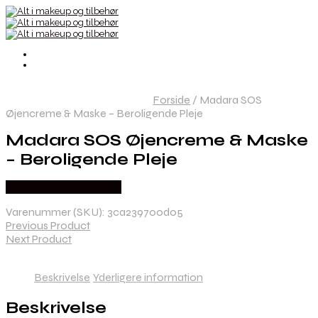
Forside
/
Madara SOS
Øjencreme & Maske – Beroligende Pleje
Madara SOS Øjencreme & Maske
– Beroligende Pleje
Købes hos Glow Studio
Varenummer (SKU):
3ca239700d05
Previous Product
Next Product
Beskrivelse
Yderligere information
Beskrivelse