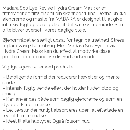
Madara Sos Eye Revive Hydra Cream Mask er en
fremragende tilføjelse til din skønhedsrutine. Denne unikke
øjencreme og maske fra MADARA er designet til, at give
intensiv fugt og beroligelse til det sarte øjenområde. Som
ofte bliver overset i vores daglige pleje.
Øjenområdet er særligt udsat for tegn på træthed. Stress
og langvarig skærmbrug. Med Madara Sos Eye Revive
Hydra Cream Mask kan du effektivt modvirke disse
problemer og genoplive din huds udseende.
Vigtige egenskaber ved produktet.
– Beroligende formel der reducerer hævelser og mørke
rande
– Intensiv fugtgivende effekt der holder huden blød og
smidig
– Kan anvendes både som daglig øjencreme og som en
dybdevirkende maske
– Let tekstur der hurtigt absorberes uden, at efterlade en
fedtet fornemmelse
– Ideel til alle hudtyper. Også følsom hud