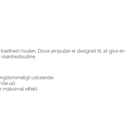
ræthed i huden. Disse ampuller er designet til, at give en
e skønhedsrutine.
re ungdommeligt udseende.
ende ud.
r maksimal effekt.