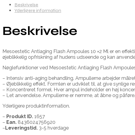
Beskrivelse
Yderligere information
Beskrivelse
Mesoestetic Antiaging Flash Ampoules 10 ×2 Ml er en effektiv
øjeblikkelig opfriskning af hudens udseende og kan anvendes
Nøglefunktioner ved Mesoestetic Antiaging Flash Ampoules
– Intensiv anti-aging behandling. Ampullerne arbejder målret
– Øjeblikkelig effekt. Formlen er udviklet til, at give synli
– Koncentreret formel. Hver ampul indeholder en høj koncentr
– Let anvendelse. Ampullerne er nemme, at åbne og påføre. H
Yderligere produktinformation.
–
Produkt ID.
1657
–
Ean.
8436024756920
–
Leveringstid.
3-5 hverdage