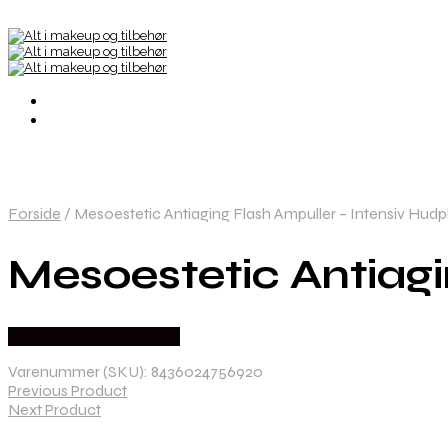
Forside
/
Mesoestetic Antiaging Flash Ampuller – Intensiv Hudp
Mesoestetic Antiagi
Købes hos Staybeautiful
Varenummer (SKU):
8436024756920
Previous Product
Next Product