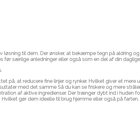
 løsning til dem. Der ønsker, at bekæmpe tegn på aldring og t
 før særlige anledninger eller også som en del af din daglig
.
tet på, at reducere fine linjer og rynker. Hvilket giver et me
ge resultater med det samme Så du kan se friskere og mere strål
ation af aktive ingredienser. Der trænger dybt ind i huden fo
vilket gør dem ideelle til brug hjemme eller også på farten.