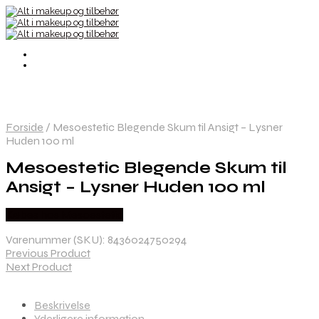
Forside
/
Mesoestetic Blegende Skum til Ansigt – Lysner
Huden 100 ml
Mesoestetic Blegende Skum til
Ansigt – Lysner Huden 100 ml
Købes hos Mesoestetic
Varenummer (SKU):
8436024750294
Previous Product
Next Product
Beskrivelse
Yderligere information