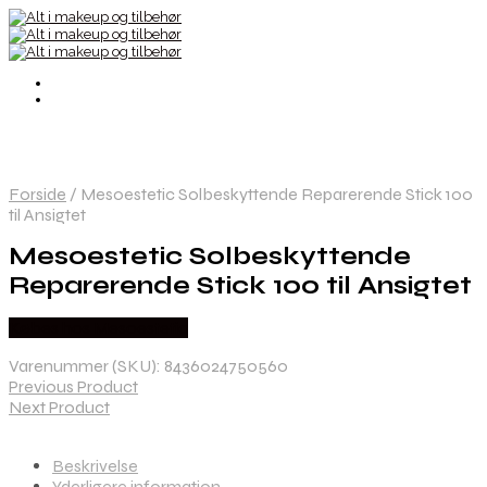
Forside
/
Mesoestetic Solbeskyttende Reparerende Stick 100
til Ansigtet
Mesoestetic Solbeskyttende
Reparerende Stick 100 til Ansigtet
Købes hos Mesoestetic
Varenummer (SKU):
8436024750560
Previous Product
Next Product
Beskrivelse
Yderligere information