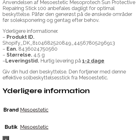
Anvendelsen af Mesoestetic Mesoprotech Sun Protective
Repairing Stick 100 anbefales dagligt for optimal
beskyttelse. Påfør den generøst på de ønskede områder
før soleksponering og gentag efter behov.
Yderligere informationer.
–
Produkt ID.
Shopify_DK_8104682520849_44567805296913
–
Ean.
8436024750560
–
Størrelse.
4.5 g
–
Leveringstid.
Hurtig levering på
1-2 dage
Giv din hud den beskyttelse. Den fortjener med denne
effektive solbeskyttelsesstick fra Mesoestetic.
Yderligere information
Brand
Mesoestetic
Butik
Mesoestetic
×