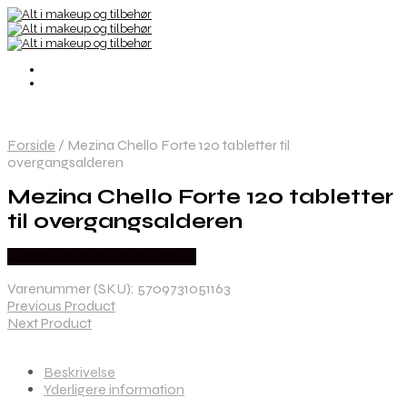
Forside
/
Mezina Chello Forte 120 tabletter til
overgangsalderen
Mezina Chello Forte 120 tabletter
til overgangsalderen
Købes hos Ren-velvaereshop
Varenummer (SKU):
5709731051163
Previous Product
Next Product
Beskrivelse
Yderligere information