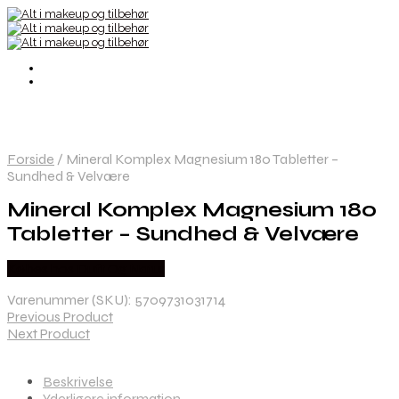
Forside
/
Mineral Komplex Magnesium 180 Tabletter –
Sundhed & Velvære
Mineral Komplex Magnesium 180
Tabletter – Sundhed & Velvære
Købes hos Duft Og Natur
Varenummer (SKU):
5709731031714
Previous Product
Next Product
Beskrivelse
Yderligere information